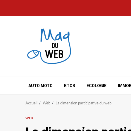
Aller
au
contenu
AUTO MOTO
BTOB
ECOLOGIE
IMMOB
Accueil
Web
La dimension participative du web
WEB