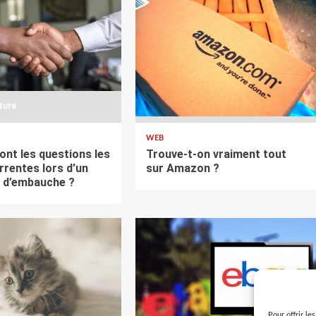
cture
3 min de lecture
WEB
ont les questions les
Trouve-t-on vraiment tout
rrentes lors d’un
sur Amazon ?
n d’embauche ?
Pour offrir le