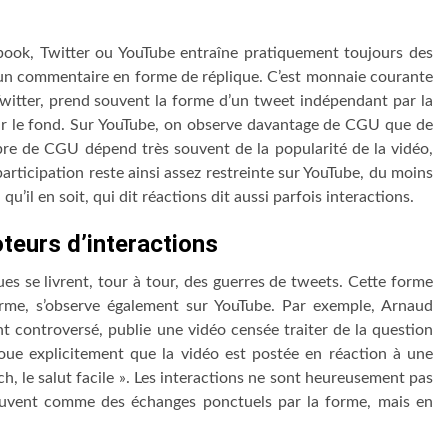
book, Twitter ou YouTube entraîne pratiquement toujours des
e un commentaire en forme de réplique. C’est monnaie courante
itter, prend souvent la forme d’un tweet indépendant par la
ar le fond. Sur YouTube, on observe davantage de CGU que de
bre de CGU dépend très souvent de la popularité de la vidéo,
articipation reste ainsi assez restreinte sur YouTube, du moins
’il en soit, qui dit réactions dit aussi parfois interactions.
oteurs d’interactions
ues se livrent, tour à tour, des guerres de tweets. Cette forme
rme, s’observe également sur YouTube. Par exemple, Arnaud
 controversé, publie une vidéo censée traiter de la question
avoue explicitement que la vidéo est postée en réaction à une
ch, le salut facile ». Les interactions ne sont heureusement pas
souvent comme des échanges ponctuels par la forme, mais en