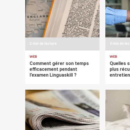
2 min de lecture
3 min de le
WEB
WEB
Comment gérer son temps
Quelles s
efficacement pendant
plus récu
l’examen Linguaskill ?
entretie