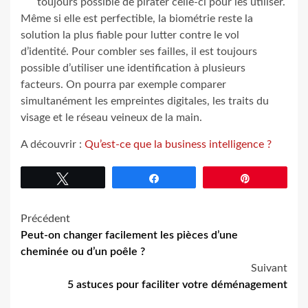
toujours possible de pirater celle-ci pour les utiliser.
Même si elle est perfectible, la biométrie reste la
solution la plus fiable pour lutter contre le vol
d’identité. Pour combler ses failles, il est toujours
possible d’utiliser une identification à plusieurs
facteurs. On pourra par exemple comparer
simultanément les empreintes digitales, les traits du
visage et le réseau veineux de la main.
A découvrir :
Qu’est-ce que la business intelligence ?
Tweetez
Partagez
Épingle
Navigation
Précédent
Peut-on changer facilement les pièces d’une
d’article
cheminée ou d’un poêle ?
Suivant
5 astuces pour faciliter votre déménagement