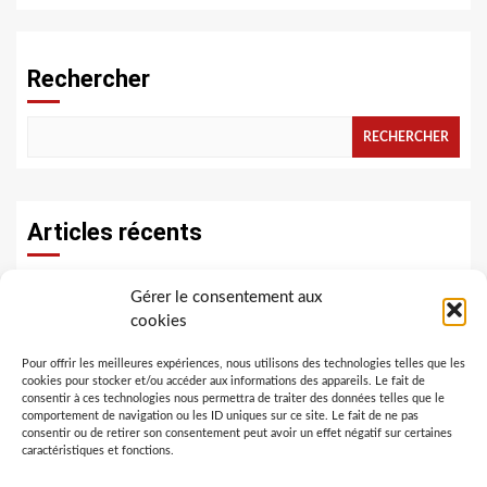
Rechercher
RECHERCHER
Articles récents
Créer une salle de cinéma éphémère pour un
Gérer le consentement aux
événement privé
cookies
Comment bien préparer sa piscine avant la mise en
Pour offrir les meilleures expériences, nous utilisons des technologies telles que les
cookies pour stocker et/ou accéder aux informations des appareils. Le fait de
hivernage ?
consentir à ces technologies nous permettra de traiter des données telles que le
comportement de navigation ou les ID uniques sur ce site. Le fait de ne pas
consentir ou de retirer son consentement peut avoir un effet négatif sur certaines
Pourquoi le transport intermodal est-il idéal pour les
caractéristiques et fonctions.
expéditions Turquie-France ?