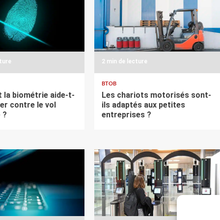
cture
2 min de lecture
BTOB
la biométrie aide-t-
Les chariots motorisés sont-
ter contre le vol
ils adaptés aux petites
é ?
entreprises ?