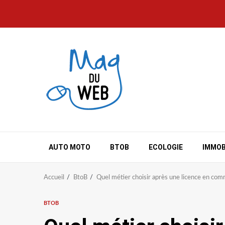
Aller
au
contenu
AUTO MOTO
BTOB
ECOLOGIE
IMMOB
Accueil
BtoB
Quel métier choisir après une licence en com
BTOB