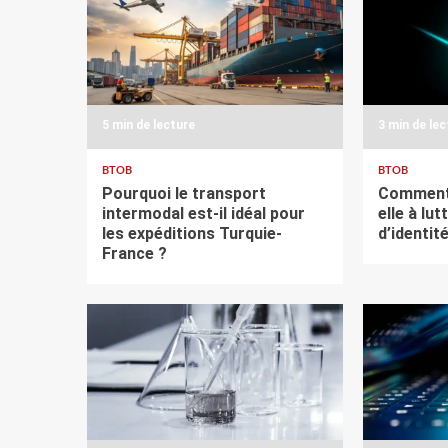
5 min de lecture
3 min de le
BTOB
BTOB
Pourquoi le transport
Comment 
intermodal est-il idéal pour
elle à lut
les expéditions Turquie-
d’identit
France ?